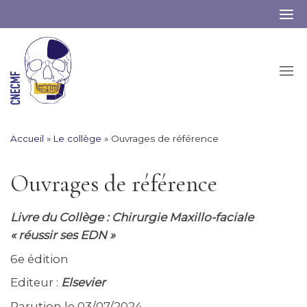
Skip
to
content
Accueil
»
Le collège
»
Ouvrages de référence
Ouvrages de référence
Livre du Collège : Chirurgie Maxillo-faciale
« réussir ses EDN »
6e édition
Editeur :
Elsevier
Parution le 03/07/2024