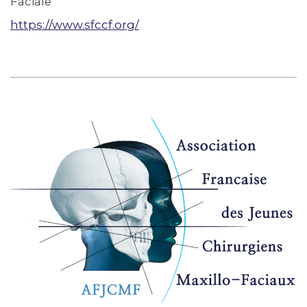
Faciale
h
ttps://www.sfccf.org/