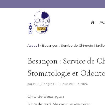
Skip
to
content
A
AC
C
C
U
E
Accueil
»
Besançon : Service de Chirurgie Maxillo
I
L
Besançon : Service de Ch
Stomatologie et Odonto
par
BCF_Congres
|
Publié
28 juin 2024
CHU de Besançon
3 boulevard Alexandre Fleming