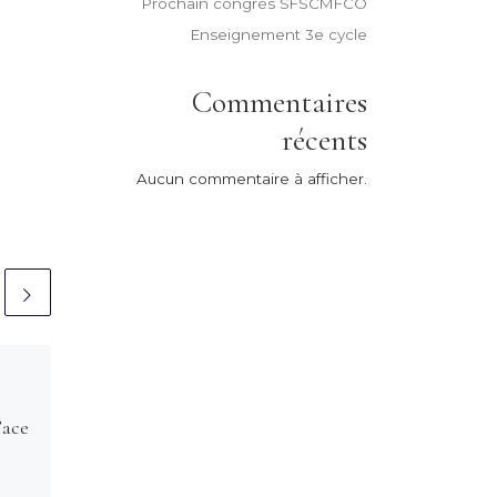
Prochain congrès SFSCMFCO
Enseignement 3e cycle
Commentaires
récents
Aucun commentaire à afficher.
Publié
19 juillet 2024
Limoges : Service de
Face
Chirurgie maxillo-
faciale, plastique et
reconstructrice